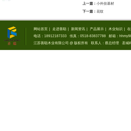
上一篇：
小外挂基材
下一篇：
花纹
网站首页
|
走进善聪
|
新闻资讯
|
产品展示
|
木业知识
|
在
电话：18912187333
传真：0518-83837788
邮箱：hhmy98
江苏善聪木业有限公司 @ 版权所有
联系人：蔡总经理
圣城