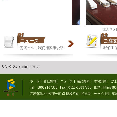
開スロット製品
開スロット
ニュース
ご注
善聪木业，我们用实事说话
我们工
リンクス:
Google
|
百度
打孔製品
ホーム
|
会社情報
|
ニュース
|
製品案内
|
木材知識
|
ご注
Tel：18912187333
Fax：0518-83837788
邮箱：hhmy9801
江苏善聪木业有限公司 @ 版权所有
担当者：チャイ社長
聖