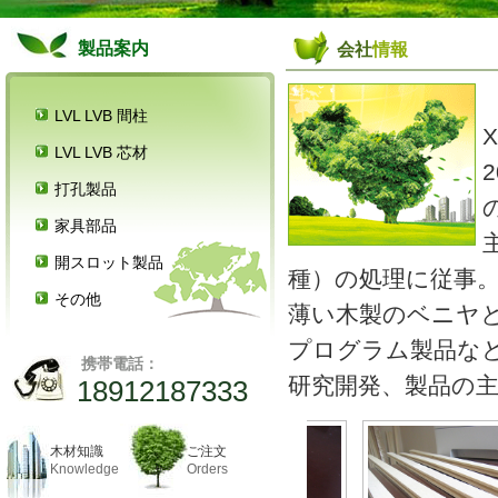
製品案内
会社
情報
LVL LVB 間柱
LVL LVB 芯材
打孔製品
家具部品
開スロット製品
種）の処理に従事
その他
薄い木製のベニヤ
プログラム製品な
携帯電話：
研究開発、製品の
18912187333
木材知識
ご注文
Knowledge
Orders