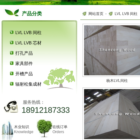
产品分类
网站首页
-
LVL LVB 间柱
LVL LVB 间柱
LVL LVB 芯材
打孔产品
家具部件
开槽产品
杨木LVL间柱
辐射松集成材
服务热线：
18912187333
木业知识
在线订单
Knowledge
Orders