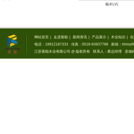
杨木LVL
网站首页
|
走进善聪
|
新闻资讯
|
产品展示
|
木业知识
|
在
电话：18912187333
传真：0518-83837788
邮箱：hhmy98
江苏善聪木业有限公司 @ 版权所有
联系人：蔡总经理
圣城