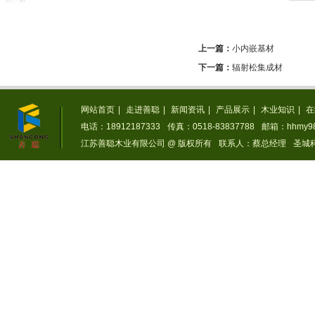
上一篇：
小内嵌基材
下一篇：
辐射松集成材
网站首页
|
走进善聪
|
新闻资讯
|
产品展示
|
木业知识
|
在
电话：18912187333
传真：0518-83837788
邮箱：hhmy98
江苏善聪木业有限公司 @ 版权所有
联系人：蔡总经理
圣城